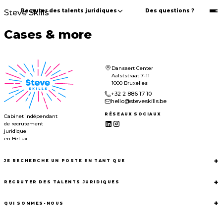
Recruter des talents juridiques
Des questions ?
Steve Skills
Cases & more
Dansaert Center
Aalststraat 7-11
1000 Bruxelles
+32 2 886 17 10
hello@steveskills.be
RÉSEAUX SOCIAUX
Cabinet indépendant
de recrutement
juridique
en BeLux.
+
JE RECHERCHE UN POSTE EN TANT QUE
+
RECRUTER DES TALENTS JURIDIQUES
+
QUI SOMMES-NOUS