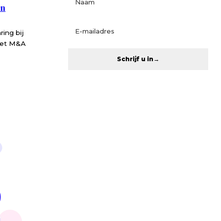
en
ring bij
 het M&A
Schrijf u in
→