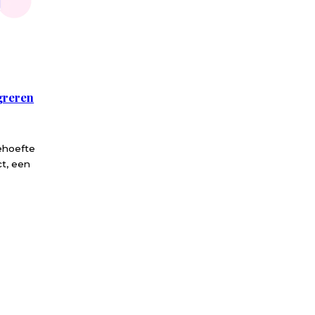
greren
ehoefte
ct, een