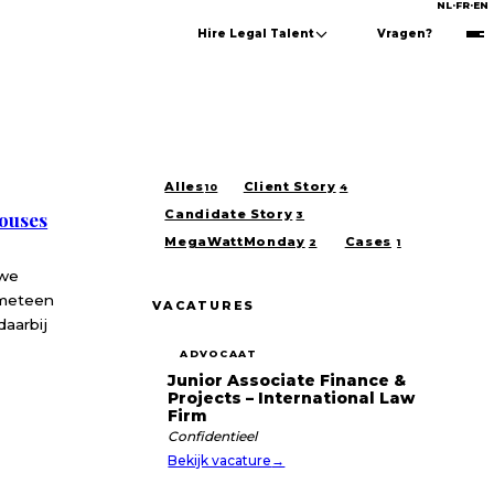
NL
·
FR
·
EN
Hire Legal Talent
Vragen?
Alles
Client Story
10
4
Candidate Story
houses
3
MegaWattMonday
Cases
2
1
 we
 meteen
VACATURES
daarbij
ADVOCAAT
Junior Associate Finance &
Projects – International Law
Firm
Confidentieel
Bekijk vacature
→