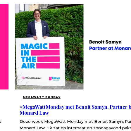
MEGAWATTMONDAY
#MegaWattMonday met Benoit Samyn, Partner b
Monard Law
d
Deze week MegaWatt Monday met Benoit Samyn, Part
Monard Law. "Ik zat op internaat en zondagavond pakt