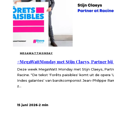
MEGAWATTMONDAY
#MegaWattMonday met Stijn Claeys, Partner bij
Deze week MegaWatt Monday met Stijn Claeys, Partne
Racine. "De tekst 'Forêts paisibles' komt uit de opera '
Indes galantes' van barokcomponist Jean-Philippe Ram
z...
15 juni 2026
·
2 min