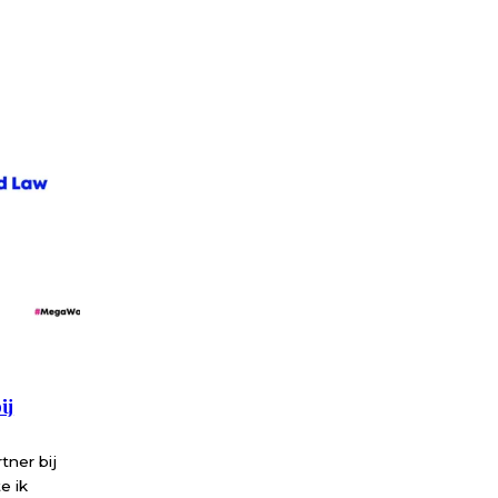
ij
ner bij
e ik