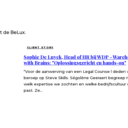
it de BeLux.
CLIENT STORY
Sophie De Luyck, Head of HR bij WDP - Ware
with Brains: "Oplossingsgericht en hands-on"
“Voor de aanwerving van een Legal Counse l deden
beroep op Steve Skills. Ségolène Geeraert begreep
welk expertise we zochten en welke bedrijfscultuur 
past. Ze...