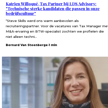
Katrien Willoqué, Tax Partner bij LDS Advisory:
"Technische sterke kandidaten die passen in onze
bedrijfscultuur"
“Steve Skills werd ons warm aanbevolen als
recruiteringspartner. Voor de vacatures van Tax Manager me
M&A-ervaring en BTW-specialist zochten we profielen die
niet alleen techni...
Bernard Van Steenberge
·
1 min