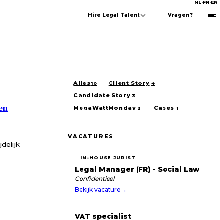
NL
·
FR
·
EN
Hire Legal Talent
Vragen?
Alles
Client Story
10
4
Candidate Story
3
en
MegaWattMonday
Cases
2
1
VACATURES
delijk
IN-HOUSE JURIST
Legal Manager (FR) - Social Law
Confidentieel
Bekijk vacature
→
VAT specialist