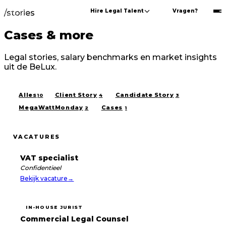
Hire Legal Talent
Vragen?
/stories
Cases
&
more
Legal stories, salary benchmarks en market insights
uit de BeLux.
Alles
Client Story
Candidate Story
10
4
3
MegaWattMonday
Cases
2
1
VACATURES
VAT specialist
Confidentieel
Bekijk vacature
→
IN-HOUSE JURIST
Commercial Legal Counsel