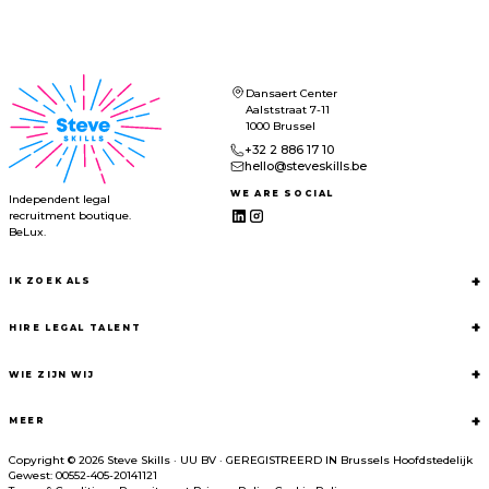
Dansaert Center
Aalststraat 7-11
1000 Brussel
+32 2 886 17 10
hello@steveskills.be
WE ARE SOCIAL
Independent legal
recruitment boutique.
BeLux.
+
IK ZOEK ALS
+
HIRE LEGAL TALENT
+
WIE ZIJN WIJ
+
MEER
Copyright © 2026 Steve Skills
·
UU BV
·
GEREGISTREERD IN
Brussels Hoofdstedelijk
Gewest: 00552-405-20141121