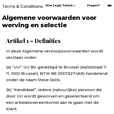
Hire Legal Talent
Vragen?
Terms & Conditions
Algemene voorwaarden voor
werving en selectie
Artikel 1 – Definities
Algemene voorwaarden voor wervi
In deze Algemene verkoopsvoorwaarden wordt
verstaan onder:
(a) “UU”: UU BV, gevestigd te Brussel (Aalststraat 7-
11, 1000 Brussel), BTW BE 0557.927.469) handelend
onder de naam Steve Skills.
(b) “Kandidaat”: Iedere (natuurlijke) persoon die
door UU wordt geworven en geselecteerd om
een arbeidsovereenkomst aan te gaan met de
Klant.