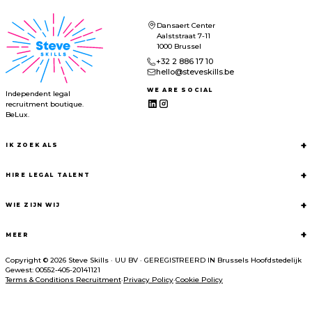
Dansaert Center
Aalststraat 7-11
1000 Brussel
+32 2 886 17 10
hello@steveskills.be
WE ARE SOCIAL
Independent legal
recruitment boutique.
BeLux.
+
IK ZOEK ALS
+
HIRE LEGAL TALENT
+
WIE ZIJN WIJ
+
MEER
Copyright © 2026 Steve Skills
·
UU BV
·
GEREGISTREERD IN
Brussels Hoofdstedelijk
Gewest: 00552-405-20141121
Terms & Conditions Recruitment
·
Privacy Policy
·
Cookie Policy