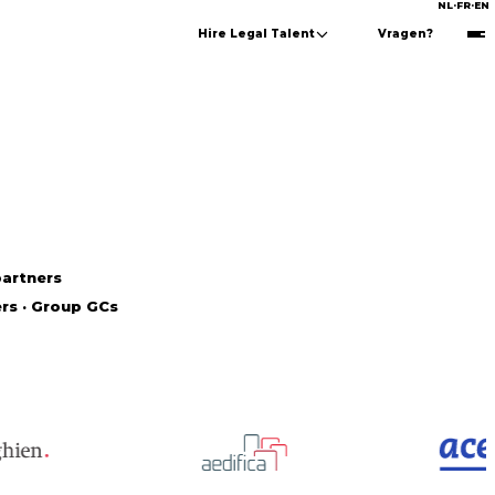
NL
·
FR
·
EN
Hire Legal Talent
Vragen?
partners
ers · Group GCs