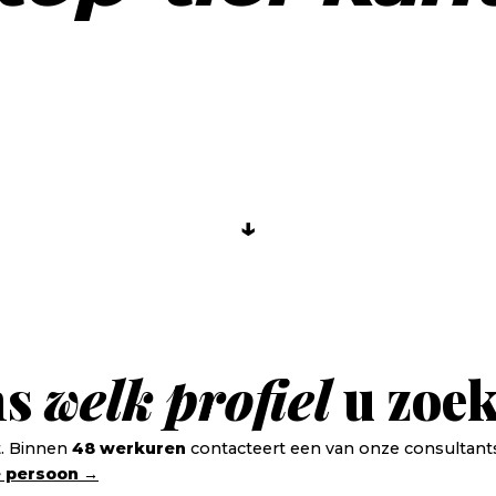
↓
ns
welk
profiel
u zoek
t. Binnen
48 werkuren
contacteert een van onze consultants
e persoon →