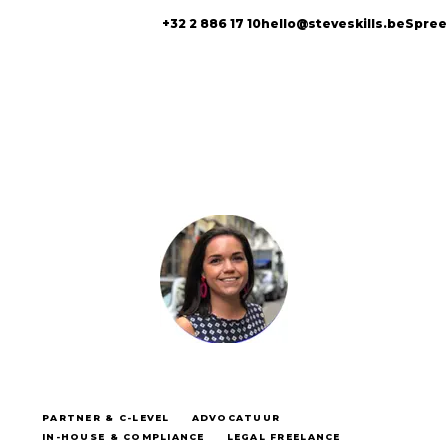
+32 2 886 17 10
hello@steveskills.be
Spree
PARTNER & C-LEVEL
ADVOCATUUR
IN-HOUSE & COMPLIANCE
LEGAL FREELANCE