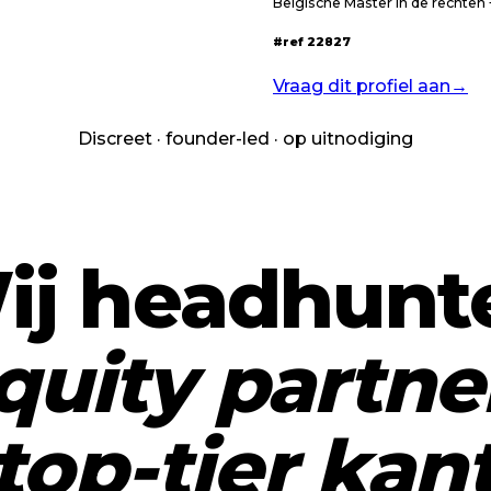
Belgische Master in de rechten
#ref
22827
Vraag dit profiel aan
→
Discreet · founder-led · op uitnodiging
ij headhunt
ty partners
quity partne
top-tier kant
top-tier kan