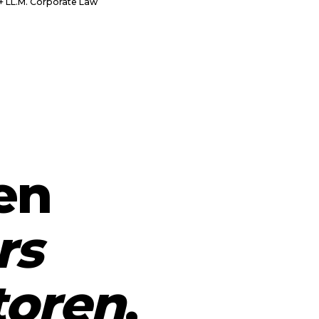
 + LL.M. Corporate Law
en
rs
oren
.
toren
.