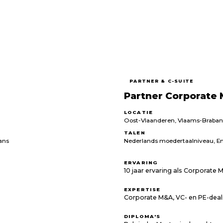
PARTNER & C-SUITE
Partner Corporate 
LOCATIE
Oost-Vlaanderen, Vlaams-Braban
TALEN
ans
Nederlands moedertaalniveau, E
ERVARING
10 jaar ervaring als Corporate
EXPERTISE
Corporate M&A, VC- en PE-deal
DIPLOMA'S