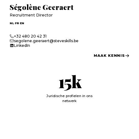
Ségolène Geeraert
Recruitment Director
·
·
NL
FR
EN
+32 480 20 42 31
segolene.geeraert@steveskills.be
LinkedIn
MAAK KENNIS
15
k
Juridische profielen in ons
netwerk