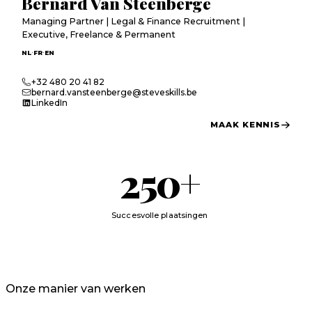
Bernard Van Steenberge
Managing Partner | Legal & Finance Recruitment |
Executive, Freelance & Permanent
·
·
NL
FR
EN
+32 480 20 41 82
bernard.vansteenberge@steveskills.be
LinkedIn
MAAK KENNIS
250
+
Succesvolle plaatsingen
Onze manier van werken