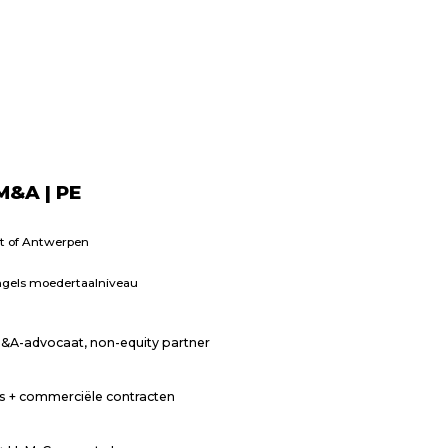
M&A | PE
t of Antwerpen
ngels moedertaalniveau
 M&A-advocaat, non-equity partner
s + commerciële contracten