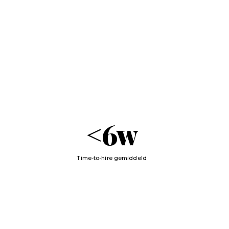
<
6
w
Time-to-hire gemiddeld