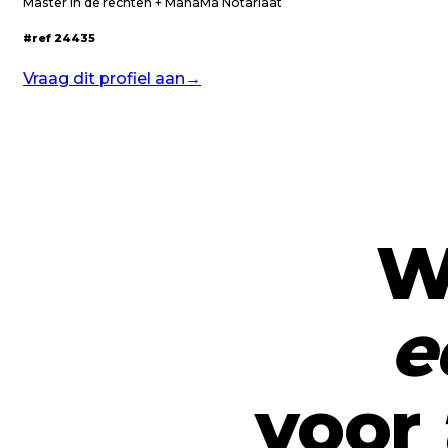
Master in de rechten + ManaMa Notariaat
#ref
24435
Vraag dit profiel aan
→
W
equi
e
voor
voor