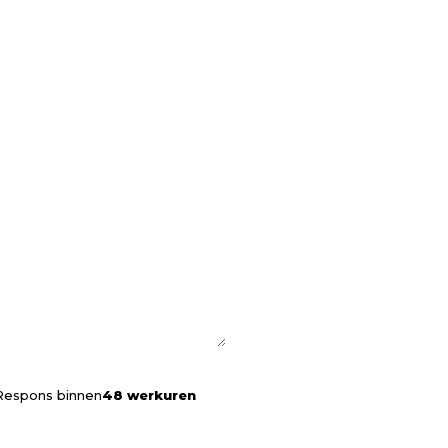
Respons binnen
48 werkuren