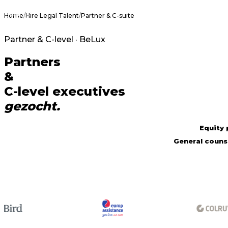
Home
/
Hire Legal Talent
/
Partner & C-suite
Partner & C-level · BeLux
Partners
&
C-level executives
gezocht.
Equity 
General counse