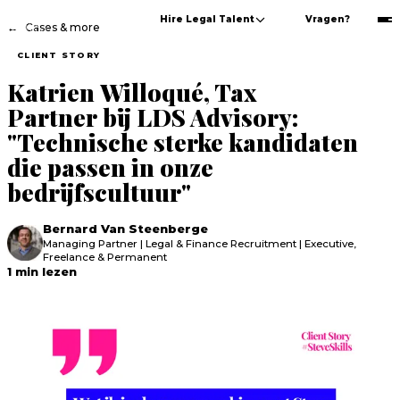
Hire Legal Talent
Vragen?
←
Cases & more
CLIENT STORY
Katrien Willoqué, Tax
Partner bij LDS Advisory:
"Technische sterke kandidaten
die passen in onze
bedrijfscultuur"
Bernard Van Steenberge
Managing Partner | Legal & Finance Recruitment | Executive,
Freelance & Permanent
1
min
lezen