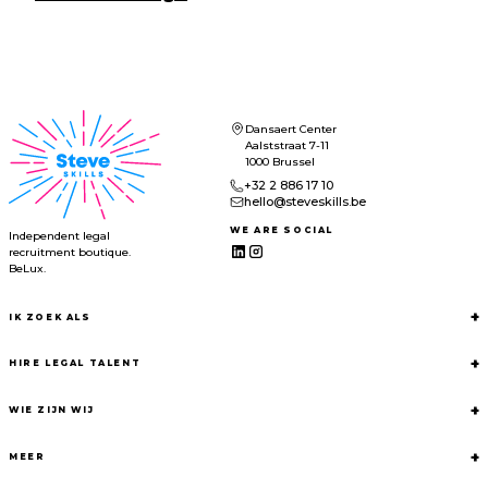
Dansaert Center
Aalststraat 7-11
1000 Brussel
+32 2 886 17 10
hello@steveskills.be
WE ARE SOCIAL
Independent legal
recruitment boutique.
BeLux.
+
IK ZOEK ALS
+
HIRE LEGAL TALENT
+
WIE ZIJN WIJ
+
MEER